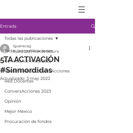
Entrada
Todas las publicaciones
lguerecag
Todas las publicaciones
5 jul 2020
1 min de lectura
5TA ACTIVACIÓN
ConversAcciones 2022
#Sinmordidas
Herramientas ConversAcciones
Actualizado:
3 may 2022
Red Docentes
ConversAcciones 2023
Opinión
Mejor México
Procuración de fondos