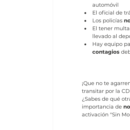
automóvil 
El oficial de tr
Los policías
 n
El tener mult
llevado al depó
Hay equipo pa
contagios 
deb
¡Que no te agarren
transitar por la C
¿Sabes de qué otr
importancia de 
no
activación "Sin Mo