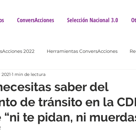
os
ConversAcciones
Selección Nacional 3.0
Ot
sAcciones 2022
Herramientas ConversAcciones
Re
 2021
1 min de lectura
inión
Mejor México
Procuración de fondos
necesitas saber del
to de tránsito en la C
 “ni te pidan, ni muerdas
2