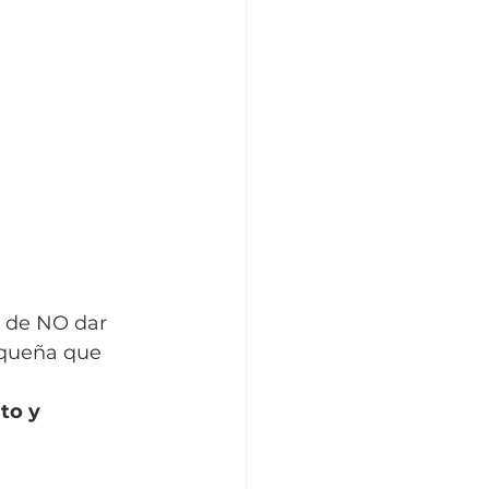
s de NO dar 
equeña que 
to y 