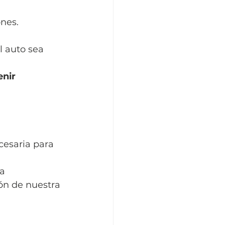
nes. 
l auto sea 
nir 
cesaria para 
a 
ón de nuestra 