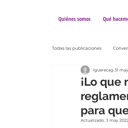
Quiénes somos
Qué hacem
Todas las publicaciones
Conver
lguerecag
31 may
ConversAcciones 2023
Op
¡Lo que 
reglamen
para que
Actualizado:
3 may 202