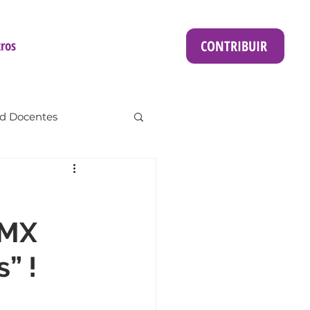
CONTRIBUIR
ros
d Docentes
DMX
” !