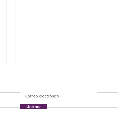
Ubicación
Paseo de las Palmas 731- 203
Col. Lomas de Chapultepec
Delegación Miguel Hidalgo
México CP 11000
Recibe nuestras actualizaciones
Unirme
Jueg
Juega limpio, gana siempre: