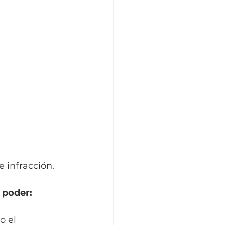
e infracción.
 poder: 
o el 