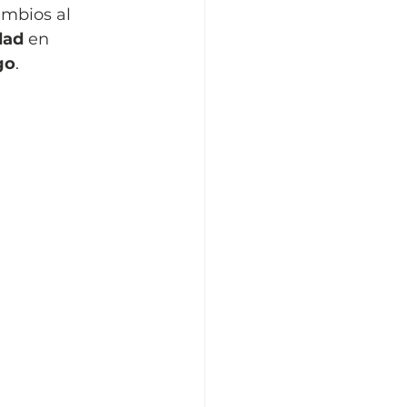
ambios al 
dad
 en 
go
.