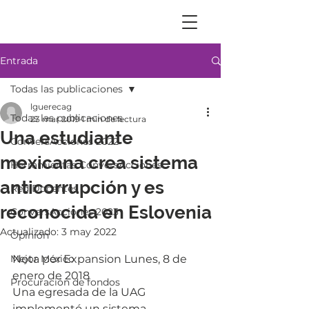
Entrada
Todas las publicaciones
lguerecag
Todas las publicaciones
23 mar 2019
1 min de lectura
Una estudiante
ConversAcciones 2022
mexicana crea sistema
Herramientas ConversAcciones
anticorrupción y es
Red Docentes
reconocida en Eslovenia
ConversAcciones 2023
Actualizado:
3 may 2022
Opinión
Mejor México
Nota por Expansion Lunes, 8 de 
enero de 2018 
Procuración de fondos
Una egresada de la UAG 
implementó un sistema 