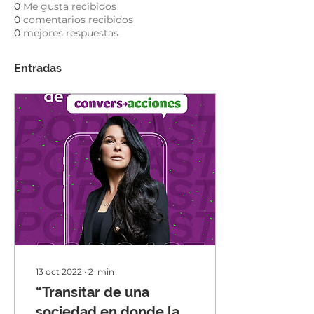
0
Me gusta recibidos
0
comentarios recibidos
0
mejores respuestas
Entradas
13 oct 2022
∙
2
min
“Transitar de una
sociedad en donde la