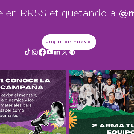
 en RRSS etiquetando a
@m
Jugar de nuevo