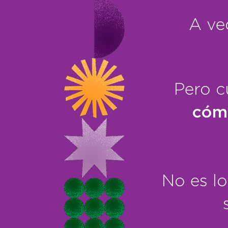
A ve
Pero c
cómo
No es l