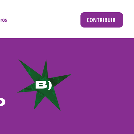
CONTRIBUIR
ros
b)
o