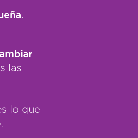
queña
.
ambiar
s las
s lo que
.