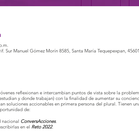
n
 p.m.
erif. Sur Manuel Gómez Morín 8585, Santa María Tequepexpan, 456
jóvenes reflexionan e intercambian puntos de vista sobre la proble
studian y donde trabajan) con la finalidad de aumentar su concienc
n soluciones accionables en primera persona del plural. Tienen un
oportunidad de:
d nacional
ConversAcciones
.
scribirlas en el
Reto 2022
.