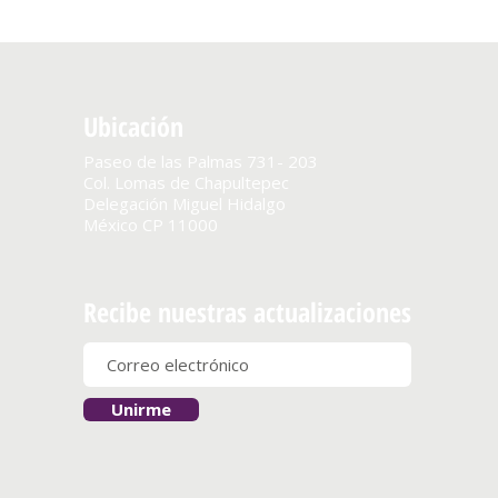
Ubicación
Paseo de las Palmas 731- 203
Col. Lomas de Chapultepec
Delegación Miguel Hidalgo
México CP 11000
Recibe nuestras actualizaciones
Unirme