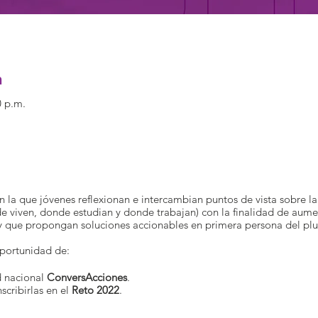
n
0 p.m.
en la que jóvenes reflexionan e intercambian puntos de vista sobre l
e viven, donde estudian y donde trabajan) con la finalidad de aume
y que propongan soluciones accionables en primera persona del plu
oportunidad de:
d nacional
ConversAcciones
.
scribirlas en el
Reto 2022
.