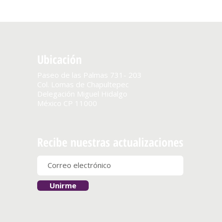
Ubicación
Paseo de las Palmas 731- 203
Col. Lomas de Chapultepec
Delegación Miguel Hidalgo
México CP 11000
Recibe nuestras actualizaciones
Unirme