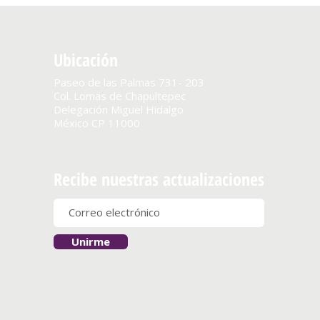
Ubicación
Paseo de las Palmas 731- 203
Col. Lomas de Chapultepec
Delegación Miguel Hidalgo
México CP 11000
Recibe nuestras actualizaciones
Unirme