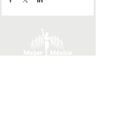
Donataria autorizada por la SHCP
Aviso de Privacidad
Copyright © 2026 Mejor México.
Todos los derechos reservados.
Ubicación
Paseo de las Palmas 731- 203
Col. Lomas de Chapultepec
Delegación Miguel Hidalgo
México CP 11000