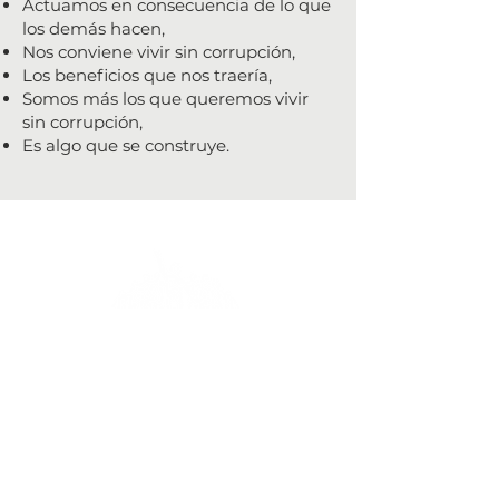
Actuamos en consecuencia de lo que
los demás hacen,
Nos conviene vivir sin corrupción,
Los beneficios que nos traería,
Somos más los que queremos vivir
sin corrupción,
Es algo que se construye.
Donataria autorizada por la SHCP
Aviso de Privacidad
Copyright © 2026 Mejor México.
Todos los derechos reservados.
Ubicación