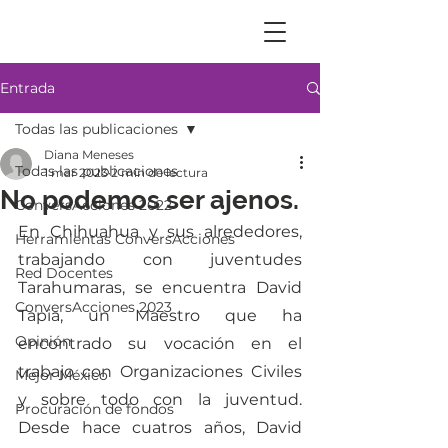
Entrada
Todas las publicaciones
Diana Meneses
Todas las publicaciones
1 mar 2023
2 min de lectura
No podemos ser ajenos.
ConversAcciones 2022
En Chihuahua y sus alrededores, 
Herramientas ConversAcciones
trabajando con juventudes 
Red Docentes
Tarahumaras, se encuentra David 
ConversAcciones 2023
Tapia, un Maestro que ha 
Opinión
encontrado su vocación en el 
trabajo con Organizaciones Civiles 
Mejor México
y sobre todo con la juventud. 
Procuración de fondos
Desde hace cuatros años, David 